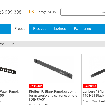
23 999 308
info@iv8.lv
Preces
Piegāde
Līzings
Par mums
Jaunums
Jaunums
 Patch Panel,
Digitus 1U Blank Panel, snap-in,
Lanberg 19" br
400
for network- and server cabinets
1101-B | Black
| DN-97651
s
Preču zīme
:
Lan