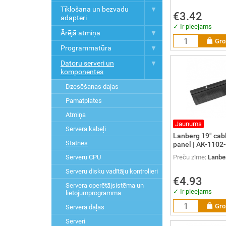
Tīklošana un bezvadu
€3.42
adapteri
✓ Ir pieejams
Ārējā atmiņa
Gro
Programmatūra
Datoru serveri un
komponentes
Dzesēšanas daļas
Pamatplates
Atmiņa
Jaunums
Servera kabeļi
Lanberg 19" cabl
Statnes
panel | AK-1102-
Serveru CPU
Preču zīme
:
Lanbe
Serveru disku vadītāju kontrolieri
€4.93
Servera operētājsistēma un
✓ Ir pieejams
lietojumprogramma
Gro
Servera daļas
Serveri