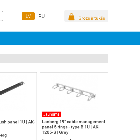
LV
RU
Grozs ir tukšs
Jaunums
Lanberg 19" cable management
ush panel 1U | AK-
panel 5 rings - type B 1U | AK-
1205-S | Grey
berg