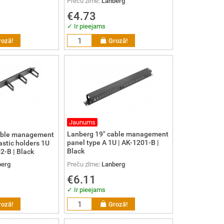
Preču zīme
:
Lanberg
€4.73
✓ Ir pieejams
rozā!
Grozā!
Jaunums
Lanberg 19" cable management
able management
panel type A 1U | AK-1201-B |
astic holders 1U
Black
2-B | Black
Preču zīme
:
Lanberg
berg
€6.11
✓ Ir pieejams
rozā!
Grozā!