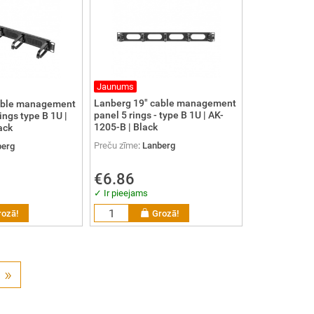
Jaunums
Lanberg 19" cable management
able management
panel 5 rings - type B 1U | AK-
ings type B 1U |
1205-B | Black
ack
Preču zīme
:
Lanberg
berg
€6.86
✓ Ir pieejams
rozā!
Grozā!
»