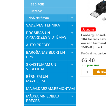
SSD PCIE
Dažādas
NAS sistēmas
SADZĪVES TEHNIKA
Jaunums
DROŠĪBAS UN
Lanberg Closed-
APSARDZES SISTĒMAS
10A for rack cab
ear and terminal
AUTO PRECES
1505-B | Black
BAROŠANAS BLOKI UN
Preču zīme
:
Lanbe
UPS
€6.40
SKAISTUMAM UN
✓ Ir pieejams
VESELĪBAI
Gro
BĒRNIEM UN
MAZUĻIEM
MĀJAI,DĀRZAM,REMONTAM
MĀJSAIMNIECĪBAS
PRECES