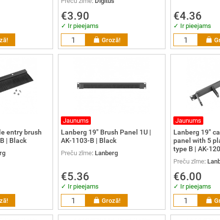
Preču zīme
:
Digitus
€3.90
€4.36
✓ Ir pieejams
✓ Ir pieejams
zā!
Grozā!
G
Jaunums
Jaunums
e entry brush
Lanberg 19" Brush Panel 1U |
Lanberg 19" c
B | Black
AK-1103-B | Black
panel with 5 pl
type B | AK-120
rg
Preču zīme
:
Lanberg
Preču zīme
:
Lan
€5.36
€6.00
✓ Ir pieejams
✓ Ir pieejams
zā!
Grozā!
G