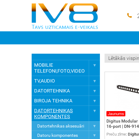
MOBILIE
TELEFONI,FOTO,VIDEO
TV,AUDIO
DATORTEHNIKA
BIROJA TEHNIKA
DATORTEHNIKAS
Jaunums
KOMPONENTES
Digitus Modular
Datortehnikas aksesuāri
16-port | DN-91
Preču zīme
:
Digitu
Datoru komponentes