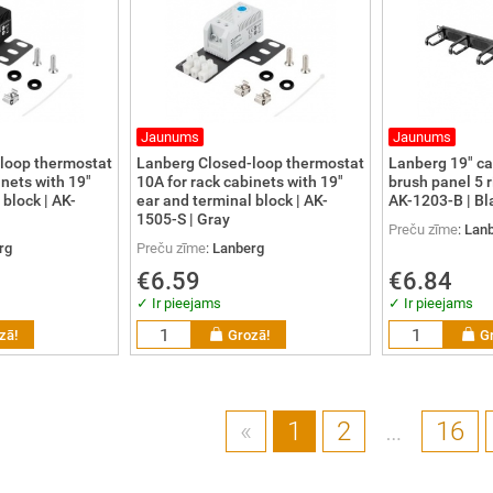
Jaunums
Jaunums
loop thermostat
Lanberg Closed-loop thermostat
Lanberg 19" c
inets with 19"
10A for rack cabinets with 19"
brush panel 5 r
 block | AK-
ear and terminal block | AK-
AK-1203-B | Bl
1505-S | Gray
Preču zīme
:
Lan
rg
Preču zīme
:
Lanberg
€6.59
€6.84
✓ Ir pieejams
✓ Ir pieejams
zā!
Grozā!
G
«
1
2
…
16