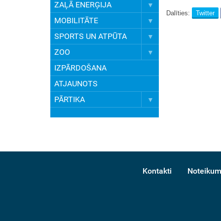
ZAĻĀ ENERĢIJA
Dalīties:
Twitter
MOBILITĀTE
SPORTS UN ATPŪTA
ZOO
IZPĀRDOŠANA
ATJAUNOTS
PĀRTIKA
Kontakti
Noteikum