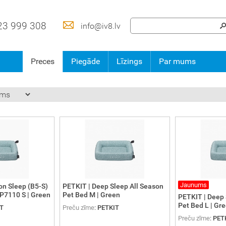
23 999 308
info@iv8.lv
Preces
Piegāde
Līzings
Par mums
Jaunums
on Sleep (B5-S)
PETKIT | Deep Sleep All Season
| P7110 S | Green
Pet Bed M | Green
PETKIT | Deep 
Pet Bed L | Gr
T
Preču zīme
:
PETKIT
Preču zīme
:
PET