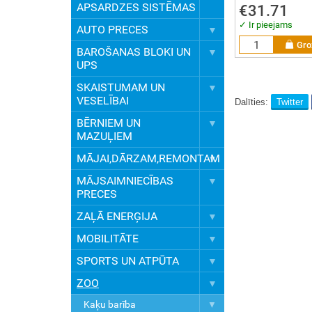
APSARDZES SISTĒMAS
€31.71
✓ Ir pieejams
AUTO PRECES
Gro
BAROŠANAS BLOKI UN
UPS
SKAISTUMAM UN
VESELĪBAI
Dalīties:
Twitter
BĒRNIEM UN
MAZUĻIEM
MĀJAI,DĀRZAM,REMONTAM
MĀJSAIMNIECĪBAS
PRECES
ZAĻĀ ENERĢIJA
MOBILITĀTE
SPORTS UN ATPŪTA
ZOO
Kaķu barība