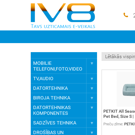
MOBILIE
TELEFONI,FOTO,VIDEO
TV,AUDIO
DATORTEHNIKA
BIROJA TEHNIKA
DATORTEHNIKAS
PETKIT All Seas
KOMPONENTES
Pet Bed, Size S 
SADZĪVES TEHNIKA
Preču zīme
:
PETKI
DROŠĪBAS UN