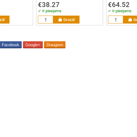
€38.27
€64.52
✓ Ir pieejams
✓ Ir pieejams
zā!
Grozā!
G
Facebook
Google+
Draugiem