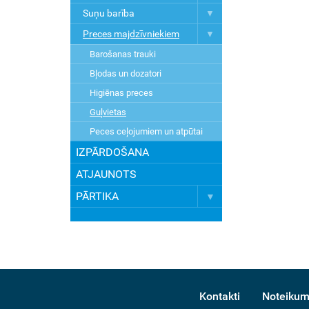
Suņu barība
Preces majdzīvniekiem
Barošanas trauki
Bļodas un dozatori
Higiēnas preces
Guļvietas
Peces ceļojumiem un atpūtai
IZPĀRDOŠANA
ATJAUNOTS
PĀRTIKA
Kontakti
Noteikum