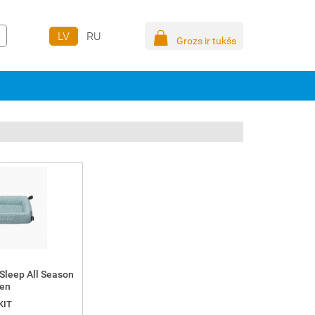
LV
RU
Grozs ir tukšs
Sleep All Season
een
KIT