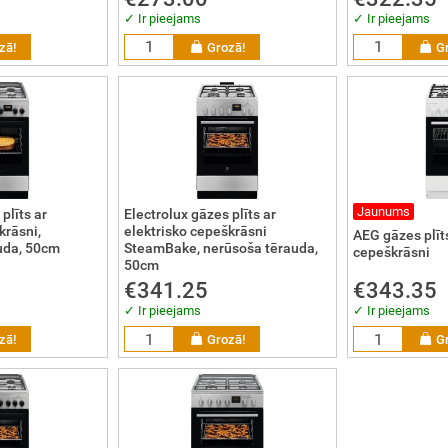
✓ Ir pieejams
✓ Ir pieejams
zā!
Grozā!
G
Jaunums
plīts ar
Electrolux gāzes plīts ar
krāsni,
elektrisko cepeškrāsni
AEG gāzes plīts
uda, 50cm
SteamBake, nerūsoša tērauda,
cepeškrāsni
50cm
€341.25
€343.35
✓ Ir pieejams
✓ Ir pieejams
zā!
Grozā!
G