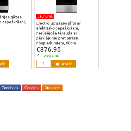
Jaunums
ērijas gāzes
ko cepeškrāsni,
Electrolux gāzes plīts ar
elektrisko cepeškrāsni,
nerūsējoša tērauda ar
pārklājumu pret pirkstu
nospiedumiem, 60cm
€376.95
✓ Ir pieejams
zā!
Grozā!
Facebook
Google+
Draugiem