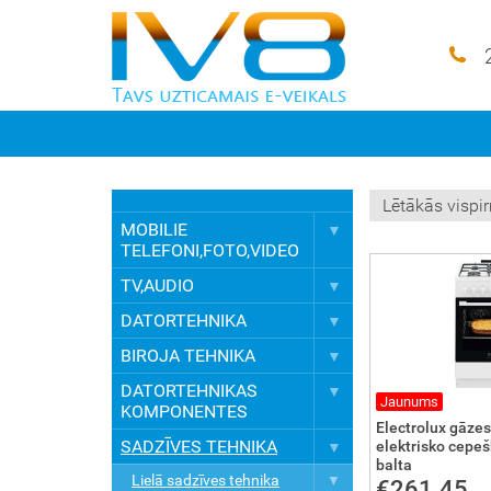
MOBILIE
TELEFONI,FOTO,VIDEO
TV,AUDIO
DATORTEHNIKA
BIROJA TEHNIKA
DATORTEHNIKAS
Jaunums
KOMPONENTES
Electrolux gāzes 
SADZĪVES TEHNIKA
elektrisko cepeš
balta
Lielā sadzīves tehnika
€261.45