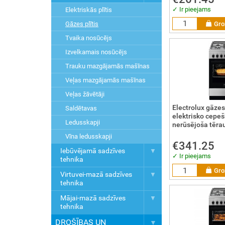
✓ Ir pieejams
Elektriskās plītis
Gro
Gāzes plītis
Tvaika nosūcējs
Izvelkamais nosūcējs
Trauku mazgājamās mašīnas
Veļas mazgājamās mašīnas
Veļas žāvētāji
Electrolux gāzes 
Saldētavas
elektrisko cepeš
Ledusskapji
nerūsējoša tēra
Vīna ledusskapji
€341.25
Iebūvējamā sadzīves
✓ Ir pieejams
tehnika
Gro
Virtuvei-mazā sadzīves
tehnika
Mājai-mazā sadzīves
tehnika
DROŠĪBAS UN