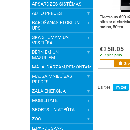
APSARDZES SISTĒMAS
AUTO PRECES
Electrolux 600.s
plīts ar elektris
BAROŠANAS BLOKI UN
melna, 50cm
UPS
SKAISTUMAM UN
VESELĪBAI
€358.05
BĒRNIEM UN
✓ Ir pieejams
MAZUĻIEM
Gro
MĀJAI,DĀRZAM,REMONTAM
MĀJSAIMNIECĪBAS
PRECES
Dalīties:
Twitter
ZAĻĀ ENERĢIJA
MOBILITĀTE
SPORTS UN ATPŪTA
ZOO
IZPĀRDOŠANA