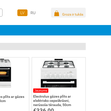
LV
RU
Grozs ir tukšs
Jaunums
Electrolux gāzes plīts ar
s plīts ar gāzes
elektrisko cepeškrāsni,
60cm
nerūsoša tērauda, 50cm
€336.00