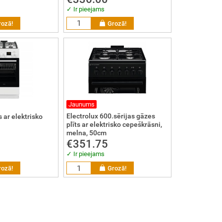
✓ Ir pieejams
rozā!
Grozā!
Jaunums
Electrolux 600.sērijas gāzes
 ar elektrisko
plīts ar elektrisko cepeškrāsni,
melna, 50cm
€351.75
✓ Ir pieejams
rozā!
Grozā!