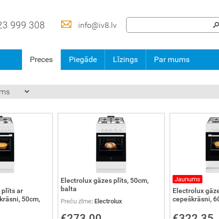
23 999 308
info@iv8.lv
Preces
Piegāde
Līzings
Par mums
Jaunums
Electrolux gāzes plīts, 50cm,
balta
plīts ar
Electrolux gāze
krāsni, 50cm,
cepeškrāsni, 
Preču zīme
:
Electrolux
€273.00
€322.35