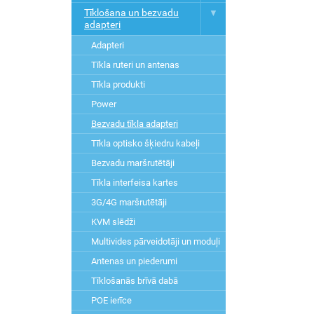
Tīklošana un bezvadu
adapteri
Adapteri
Tīkla ruteri un antenas
Tīkla produkti
Power
Bezvadu tīkla adapteri
Tīkla optisko šķiedru kabeļi
Bezvadu maršrutētāji
Tīkla interfeisa kartes
3G/4G maršrutētāji
KVM slēdži
Multivides pārveidotāji un moduļi
Antenas un piederumi
Tīklošanās brīvā dabā
POE ierīce