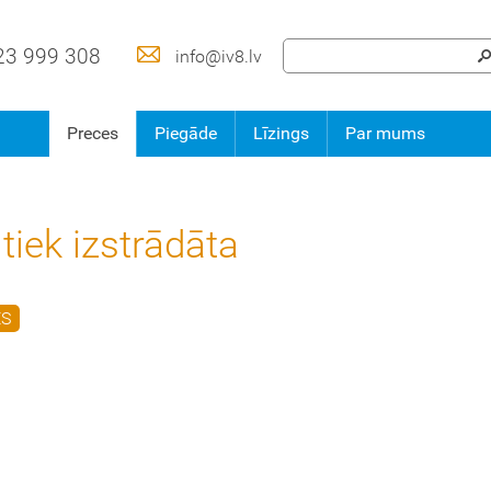
23 999 308
info@iv8.lv
Preces
Piegāde
Līzings
Par mums
tiek izstrādāta
ES