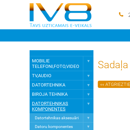
MOBILIE
Sadaļa 
TELEFONI,FOTO,VIDEO
TV,AUDIO
«« ATGRIEZTI
DATORTEHNIKA
BIROJA TEHNIKA
DATORTEHNIKAS
KOMPONENTES
Datortehnikas aksesuāri
Datoru komponentes