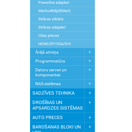
Powerline adapteri
Maršrutētāji(Rūteri)
Strāvas slēdzis
Strāvas adapteri
Citas preces
HDMI/DP/VGA/DVI
Ārējā atmiņa
Programmatūra
Datoru serveri un
komponentes
NAS sistēmas
SADZĪVES TEHNIKA
DROŠĪBAS UN
APSARDZES SISTĒMAS
AUTO PRECES
BAROŠANAS BLOKI UN